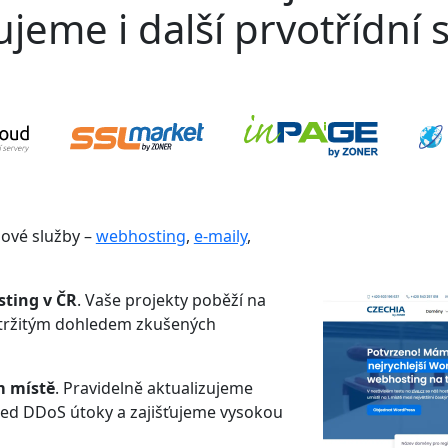
jeme i další prvotřídní s
gové služby –
webhosting
,
e-maily
,
sting v ČR
. Vaše projekty poběží na
etržitým dohledem zkušených
m místě
. Pravidelně aktualizujeme
řed DDoS útoky a zajišťujeme vysokou