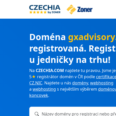
Doména
gxadvisor
registrovaná. Regis
u jedničky na trhu!
Na
CZECHIA.COM
najdete tu pravou. Jsme je
5
★
registrátor domén v ČR podle
certifikac
CZ.NIC
. Najdete u nás
domény
,
webhosting
a
webhosting
s největším výběrem
doménov
koncovek
.
Název domény k registraci nebo převodu