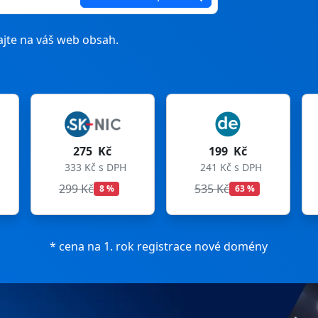
jte na váš web obsah.
199 Kč
199 Kč
241 Kč s DPH
241 Kč s DPH
535 Kč
699 Kč
63 %
72 %
* cena na 1. rok registrace nové domény