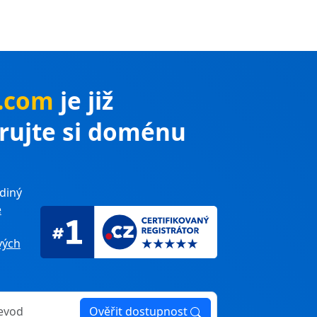
y.com
je již
trujte si doménu
diný
e
ých
Ověřit dostupnost