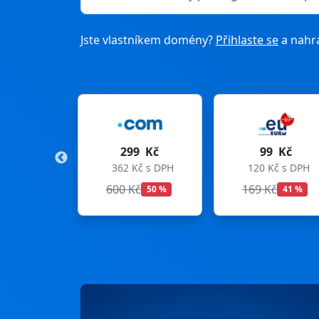
Jste vlastníkem domény?
Přihlaste se
a nahra
9 Kč
99 Kč
275 Kč
Kč s DPH
120 Kč s DPH
333 Kč s DPH
Kč
169 Kč
299 Kč
50 %
41 %
8 %